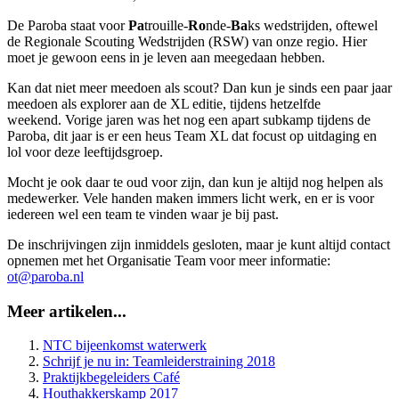
De Paroba staat voor
Pa
trouille-
Ro
nde-
Ba
ks wedstrijden, oftewel
de Regionale Scouting Wedstrijden (RSW) van onze regio. Hier
moet je gewoon eens in je leven aan meegedaan hebben.
Kan dat niet meer meedoen als scout? Dan kun je sinds een paar jaar
meedoen als explorer aan de XL editie, tijdens hetzelfde
weekend. Vorige jaren was het nog een apart subkamp tijdens de
Paroba, dit jaar is er een heus Team XL dat focust op uitdaging en
lol voor deze leeftijdsgroep.
Mocht je ook daar te oud voor zijn, dan kun je altijd nog helpen als
medewerker. Vele handen maken immers licht werk, en er is voor
iedereen wel een team te vinden waar je bij past.
De inschrijvingen zijn inmiddels gesloten, maar je kunt altijd contact
opnemen met het Organisatie Team voor meer informatie:
ot@paroba.nl
Meer artikelen...
NTC bijeenkomst waterwerk
Schrijf je nu in: Teamleiderstraining 2018
Praktijkbegeleiders Café
Houthakkerskamp 2017