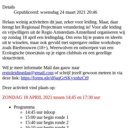
Details
Gepubliceerd: woensdag 24 maart 2021 20:46
Helaas weinig activiteiten dit jaar, zeker voor leiding. Maar, daar
brengt het Regionaal Projectteam verandering in! Voor alle leiding
en vrijwilligers uit de Regio Amsterdam-Amstelland organiseren wij
op zondag 18 april een leidingdag. Om eens bij te praten en ideeën
uit te wisselen, maar ook gevuld met supergave online workshops
zoals Bierbrouwen (18+), Weerwolven en ontwerpen van een
Ecologische (moes)tuin op je eigen clubhuis en een gezellige
slotactiviteit.
Wil je meer informatie Mail dan gauw naar
regioleidingdag@gmail.com
of schrijf jezelf gewoon meteen in via
deze link:
https://forms.gle/dfjaqGrSKyxnhzCt9
Deze activiteit vind plaats op:
ZONDAG 18 APRIL 2021 tussen 14:45 en 17:30 uur
Programma
14:45 uur inloop
15:00 uur begin ronde 1
15:40 uur begin ronde 2
16:10 uur begin ronde 3