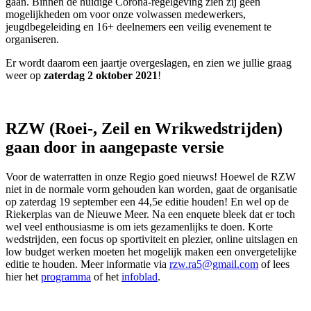
gaan. Binnen de huidige Corona-regelgeving zien zij geen
mogelijkheden om voor onze volwassen medewerkers,
jeugdbegeleiding en 16+ deelnemers een veilig evenement te
organiseren.
Er wordt daarom een jaartje overgeslagen, en zien we jullie graag
weer op
zaterdag 2 oktober 2021
!
RZW (Roei-, Zeil en Wrikwedstrijden)
gaan door in aangepaste versie
Voor de waterratten in onze Regio goed nieuws! Hoewel de RZW
niet in de normale vorm gehouden kan worden, gaat de organisatie
op zaterdag 19 september een 44,5e editie houden! En wel op de
Riekerplas van de Nieuwe Meer. Na een enquete bleek dat er toch
wel veel enthousiasme is om iets gezamenlijks te doen. Korte
wedstrijden, een focus op sportiviteit en plezier, online uitslagen en
low budget werken moeten het mogelijk maken een onvergetelijke
editie te houden. Meer informatie via
rzw.ra5@gmail.com
of lees
hier het
programma
of het
infoblad
.