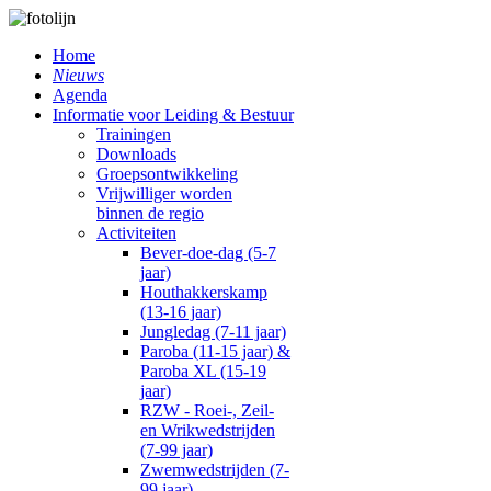
Home
Nieuws
Agenda
Informatie voor Leiding & Bestuur
Trainingen
Downloads
Groepsontwikkeling
Vrijwilliger worden
binnen de regio
Activiteiten
Bever-doe-dag (5-7
jaar)
Houthakkerskamp
(13-16 jaar)
Jungledag (7-11 jaar)
Paroba (11-15 jaar) &
Paroba XL (15-19
jaar)
RZW - Roei-, Zeil-
en Wrikwedstrijden
(7-99 jaar)
Zwemwedstrijden (7-
99 jaar)