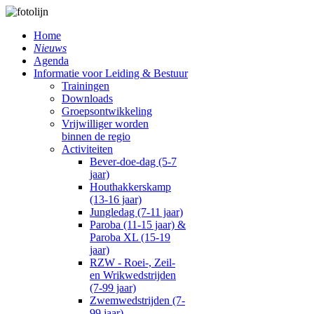
Home
Nieuws
Agenda
Informatie voor Leiding & Bestuur
Trainingen
Downloads
Groepsontwikkeling
Vrijwilliger worden
binnen de regio
Activiteiten
Bever-doe-dag (5-7
jaar)
Houthakkerskamp
(13-16 jaar)
Jungledag (7-11 jaar)
Paroba (11-15 jaar) &
Paroba XL (15-19
jaar)
RZW - Roei-, Zeil-
en Wrikwedstrijden
(7-99 jaar)
Zwemwedstrijden (7-
99 jaar)