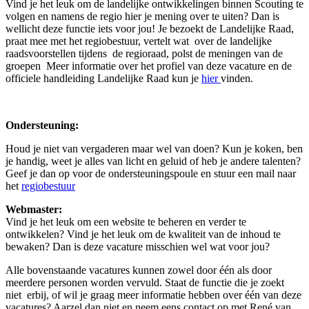
Vind je het leuk om de landelijke ontwikkelingen binnen Scouting te
volgen en namens de regio hier je mening over te uiten? Dan is
wellicht deze functie iets voor jou! Je bezoekt de Landelijke Raad,
praat mee met het regiobestuur, vertelt wat over de landelijke
raadsvoorstellen tijdens de regioraad, polst de meningen van de
groepen Meer informatie over het profiel van deze vacature en de
officiele handleiding Landelijke Raad kun je
hier
vinden.
Ondersteuning:
Houd je niet van vergaderen maar wel van doen? Kun je koken, ben
je handig, weet je alles van licht en geluid of heb je andere talenten?
Geef je dan op voor de ondersteuningspoule en stuur een mail naar
het
regiobestuur
Webmaster:
Vind je het leuk om een website te beheren en verder te
ontwikkelen? Vind je het leuk om de kwaliteit van de inhoud te
bewaken? Dan is deze vacature misschien wel wat voor jou?
Alle bovenstaande vacatures kunnen zowel door één als door
meerdere personen worden vervuld. Staat de functie die je zoekt
niet erbij, of wil je graag meer informatie hebben over één van deze
vacatures? Aarzel dan niet en neem eens contact op met René van