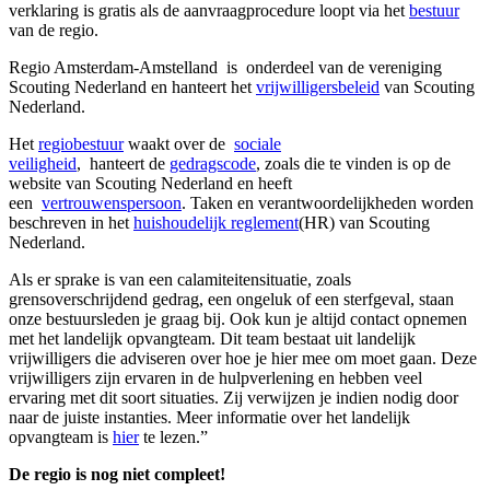
verklaring is gratis als de aanvraagprocedure loopt via het
bestuur
van de regio.
Regio Amsterdam-Amstelland is onderdeel van de vereniging
Scouting Nederland en hanteert het
vrijwilligersbeleid
van Scouting
Nederland.
Het
regiobestuur
waakt over de
sociale
veiligheid
, hanteert de
gedragscode
, zoals die te vinden is op de
website van Scouting Nederland en heeft
een
vertrouwenspersoon
. Taken en verantwoordelijkheden worden
beschreven in het
huishoudelijk reglement
(HR) van Scouting
Nederland.
Als er sprake is van een calamiteitensituatie, zoals
grensoverschrijdend gedrag, een ongeluk of een sterfgeval, staan
onze bestuursleden je graag bij. Ook kun je altijd contact opnemen
met het landelijk opvangteam. Dit team bestaat uit landelijk
vrijwilligers die adviseren over hoe je hier mee om moet gaan. Deze
vrijwilligers zijn ervaren in de hulpverlening en hebben veel
ervaring met dit soort situaties. Zij verwijzen je indien nodig door
naar de juiste instanties. Meer informatie over het landelijk
opvangteam is
hier
te lezen.”
De regio is nog niet compleet!