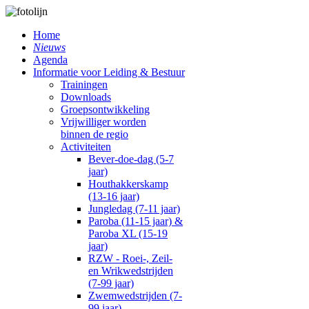
Home
Nieuws
Agenda
Informatie voor Leiding & Bestuur
Trainingen
Downloads
Groepsontwikkeling
Vrijwilliger worden
binnen de regio
Activiteiten
Bever-doe-dag (5-7
jaar)
Houthakkerskamp
(13-16 jaar)
Jungledag (7-11 jaar)
Paroba (11-15 jaar) &
Paroba XL (15-19
jaar)
RZW - Roei-, Zeil-
en Wrikwedstrijden
(7-99 jaar)
Zwemwedstrijden (7-
99 jaar)