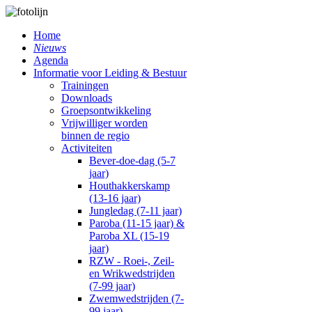
Home
Nieuws
Agenda
Informatie voor Leiding & Bestuur
Trainingen
Downloads
Groepsontwikkeling
Vrijwilliger worden
binnen de regio
Activiteiten
Bever-doe-dag (5-7
jaar)
Houthakkerskamp
(13-16 jaar)
Jungledag (7-11 jaar)
Paroba (11-15 jaar) &
Paroba XL (15-19
jaar)
RZW - Roei-, Zeil-
en Wrikwedstrijden
(7-99 jaar)
Zwemwedstrijden (7-
99 jaar)