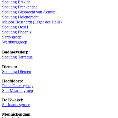
Scouting Erskine
Scouting Frankendael
Scouting Gijsbrecht van Aemstel
Scouting Holendrecht
Majoor Bosshardt (Leger des Heils)
Scouting Oost I
Scouting Phoenix
Sarto groep
Wartburggroep
Badhoevedorp:
Scouting Terraqua
Diemen:
Scouting Diemen
Hoofddorp:
Paula Geertsgroep
Sint Maartengroep
De Kwakel:
St. Joannesgroep
Monnickendam: