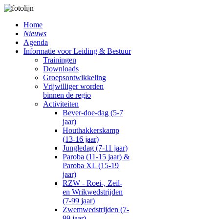
Home
Nieuws
Agenda
Informatie voor Leiding & Bestuur
Trainingen
Downloads
Groepsontwikkeling
Vrijwilliger worden
binnen de regio
Activiteiten
Bever-doe-dag (5-7
jaar)
Houthakkerskamp
(13-16 jaar)
Jungledag (7-11 jaar)
Paroba (11-15 jaar) &
Paroba XL (15-19
jaar)
RZW - Roei-, Zeil-
en Wrikwedstrijden
(7-99 jaar)
Zwemwedstrijden (7-
99 jaar)