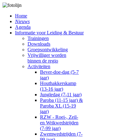
Home
Nieuws
Agenda
Informatie voor Leiding & Bestuur
Trainingen
Downloads
Groepsontwikkeling
Vrijwilliger worden
binnen de regio
Activiteiten
Bever-doe-dag (5-7
jaar)
Houthakkerskamp
(13-16 jaar)
Jungledag (7-11 jaar)
Paroba (11-15 jaar) &
Paroba XL (15-19
jaar)
RZW - Roei-, Zeil-
en Wrikwedstrijden
(7-99 jaar)
Zwemwedstrijden (7-
99 jaar)