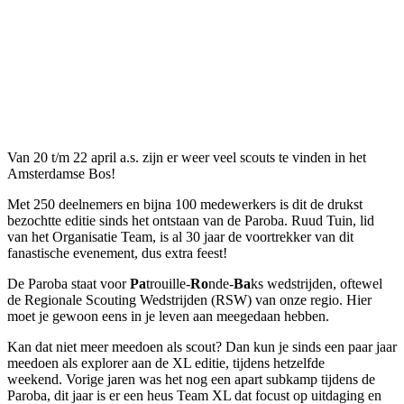
Van 20 t/m 22 april a.s. zijn er weer veel scouts te vinden in het
Amsterdamse Bos!
Met 250 deelnemers en bijna 100 medewerkers is dit de drukst
bezochtte editie sinds het ontstaan van de Paroba. Ruud Tuin, lid
van het Organisatie Team, is al 30 jaar de voortrekker van dit
fanastische evenement, dus extra feest!
De Paroba staat voor
Pa
trouille-
Ro
nde-
Ba
ks wedstrijden, oftewel
de Regionale Scouting Wedstrijden (RSW) van onze regio. Hier
moet je gewoon eens in je leven aan meegedaan hebben.
Kan dat niet meer meedoen als scout? Dan kun je sinds een paar jaar
meedoen als explorer aan de XL editie, tijdens hetzelfde
weekend. Vorige jaren was het nog een apart subkamp tijdens de
Paroba, dit jaar is er een heus Team XL dat focust op uitdaging en