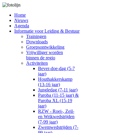
Home
Nieuws
Agenda
Informatie voor Leiding & Bestuur
Trainingen
Downloads
Groepsontwikkeling
Vrijwilliger worden
binnen de regio
Activiteiten
Bever-doe-dag (5-7
jaar)
Houthakkerskamp
(13-16 jaar)
Jungledag (7-11 jaar)
Paroba (11-15 jaar) &
Paroba XL (15-19
jaar)
RZW - Roei-, Zeil-
en Wrikwedstrijden
(7-99 jaar)
Zwemwedstrijden (7-
99 jaar)