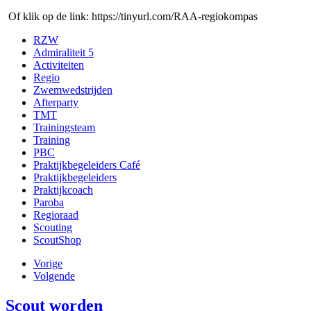
Of klik op de link: https://tinyurl.com/RAA-regiokompas
RZW
Admiraliteit 5
Activiteiten
Regio
Zwemwedstrijden
Afterparty
TMT
Trainingsteam
Training
PBC
Praktijkbegeleiders Café
Praktijkbegeleiders
Praktijkcoach
Paroba
Regioraad
Scouting
ScoutShop
Vorige
Volgende
Scout worden