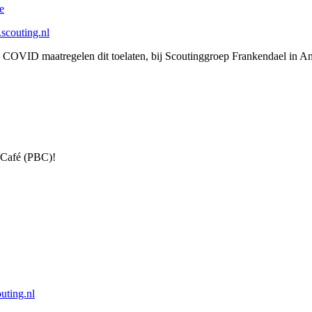
e
scouting.nl
 COVID maatregelen dit toelaten, bij Scoutinggroep Frankendael in Am
s Café (PBC)!
uting.nl