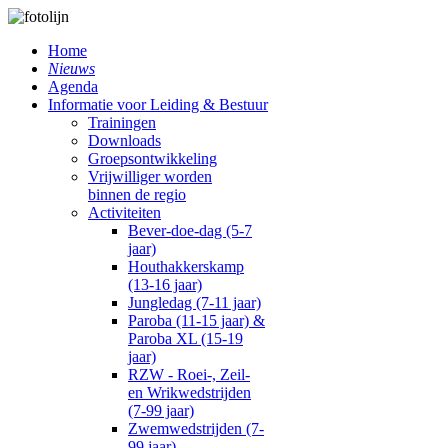
Home
Nieuws
Agenda
Informatie voor Leiding & Bestuur
Trainingen
Downloads
Groepsontwikkeling
Vrijwilliger worden
binnen de regio
Activiteiten
Bever-doe-dag (5-7
jaar)
Houthakkerskamp
(13-16 jaar)
Jungledag (7-11 jaar)
Paroba (11-15 jaar) &
Paroba XL (15-19
jaar)
RZW - Roei-, Zeil-
en Wrikwedstrijden
(7-99 jaar)
Zwemwedstrijden (7-
99 jaar)