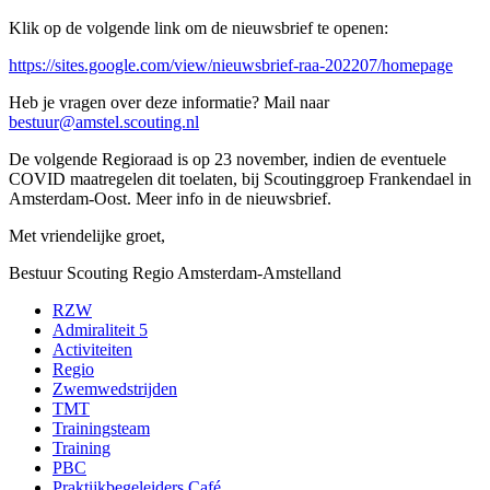
Klik op de volgende link om de nieuwsbrief te openen:
https://sites.google.com/view/nieuwsbrief-raa-202207/homepage
Heb je vragen over deze informatie? Mail naar
bestuur@amstel.scouting.nl
De volgende Regioraad is op 23 november, indien de eventuele
COVID maatregelen dit toelaten, bij Scoutinggroep Frankendael in
Amsterdam-Oost. Meer info in de nieuwsbrief.
Met vriendelijke groet,
Bestuur Scouting Regio Amsterdam-Amstelland
RZW
Admiraliteit 5
Activiteiten
Regio
Zwemwedstrijden
TMT
Trainingsteam
Training
PBC
Praktijkbegeleiders Café