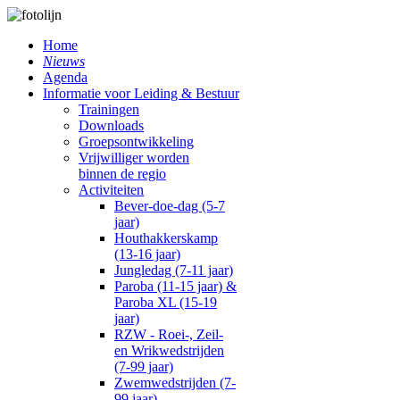
Home
Nieuws
Agenda
Informatie voor Leiding & Bestuur
Trainingen
Downloads
Groepsontwikkeling
Vrijwilliger worden
binnen de regio
Activiteiten
Bever-doe-dag (5-7
jaar)
Houthakkerskamp
(13-16 jaar)
Jungledag (7-11 jaar)
Paroba (11-15 jaar) &
Paroba XL (15-19
jaar)
RZW - Roei-, Zeil-
en Wrikwedstrijden
(7-99 jaar)
Zwemwedstrijden (7-
99 jaar)