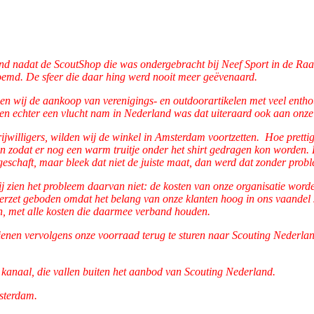
d nadat de ScoutShop die was ondergebracht bij Neef Sport in de Raad
oemd. De sfeer die daar hing werd nooit meer geëvenaard.
wij de aankoop van verenigings- en outdoorartikelen met veel enthou
n echter een vlucht nam in Nederland was dat uiteraard ook aan onze o
willigers, wilden wij de winkel in Amsterdam voortzetten. Hoe prettig i
n zodat er nog een warm truitje onder het shirt gedragen kon worden. 
schaft, maar bleek dat niet de juiste maat, dan werd dat zonder probl
Wij zien het probleem daarvan niet: de kosten van onze organisatie wo
erzet geboden omdat het belang van onze klanten hoog in ons vaandel sta
en, met alle kosten die daarmee verband houden.
dienen vervolgens onze voorraad terug te sturen naar Scouting Nederl
s kanaal, die vallen buiten het aanbod van Scouting Nederland.
msterdam.