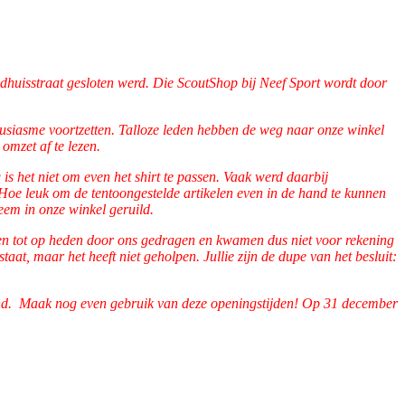
huisstraat gesloten werd. Die ScoutShop bij Neef Sport wordt door
siasme voortzetten. Talloze leden hebben de weg naar onze winkel
mzet af te lezen.
s het niet om even het shirt te passen. Vaak werd daarbij
Hoe leuk om de tentoongestelde artikelen even in de hand te kunnen
eem in onze winkel geruild.
rden tot op heden door ons gedragen en kwamen dus niet voor rekening
at, maar het heeft niet geholpen. Jullie zijn de dupe van het besluit:
and. Maak nog even gebruik van deze openingstijden! Op 31 december