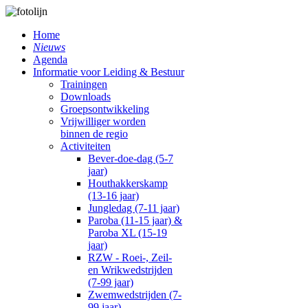
Home
Nieuws
Agenda
Informatie voor Leiding & Bestuur
Trainingen
Downloads
Groepsontwikkeling
Vrijwilliger worden
binnen de regio
Activiteiten
Bever-doe-dag (5-7
jaar)
Houthakkerskamp
(13-16 jaar)
Jungledag (7-11 jaar)
Paroba (11-15 jaar) &
Paroba XL (15-19
jaar)
RZW - Roei-, Zeil-
en Wrikwedstrijden
(7-99 jaar)
Zwemwedstrijden (7-
99 jaar)