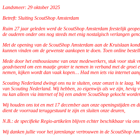
Landsmeer: 29 oktober 2025
Betreft: Sluiting ScoutShop Amsterdam
Ruim 27 jaar geleden werd de ScoutShop Amsterdam feestelijk geopen
de ouderen onder ons nog steeds met enig nostalgisch verlangen gen
Met de opening van de ScoutShop Amsterdam aan de Kruislaan konden 
kunnen vinden om de gewenste aankopen te doen. Toen online bestelle
Mede door het enthousiasme van onze medewerkers, stuk voor stuk vrij
geadviseerd om een maatje groter te nemen in verband met de groei e
nemen, kijken wordt dan vaak kopen… Had men iets via internet aange
Scouting Nederland dwingt ons nu te sluiten, onze omzet is te laag. 
van Scouting Nederland. Wij hebben, zo eigenwijs als we zijn, hevig v
nu kan alleen via internet of bij een andere ScoutShop gekocht word
Wij houden ons tot en met 17 december aan onze openingstijden en 
dient de voorraad teruggestuurd te zijn en sluiten onze deuren,
N.B.: de specifieke Regio-artikelen blijven echter beschikbaar via on
Wij danken jullie voor het jarenlange vertrouwen in de ScoutShop A